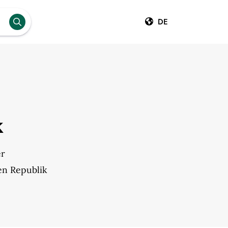
DE
k
er
en Republik