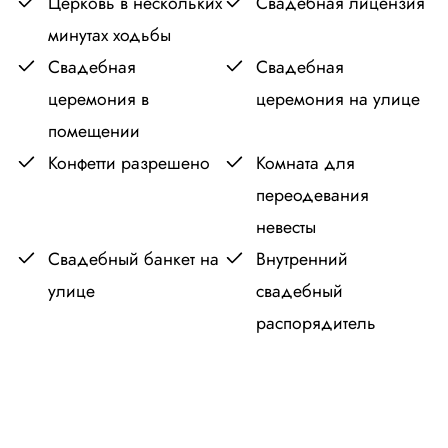
Церковь в нескольких
Свадебная лицензия
минутах ходьбы
Свадебная
Свадебная
церемония в
церемония на улице
помещении
Конфетти разрешено
Комната для
переодевания
невесты
Свадебный банкет на
Внутренний
улице
свадебный
распорядитель
Leaflet
OpenStreetMap
|
©
contributors