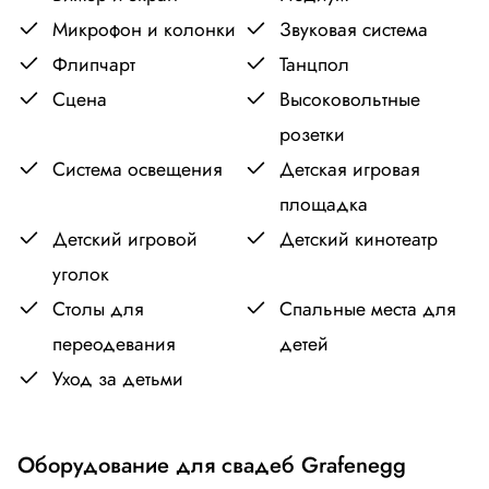
Микрофон и колонки
Звуковая система
Флипчарт
Танцпол
Сцена
Высоковольтные
розетки
Система освещения
Детская игровая
площадка
Детский игровой
Детский кинотеатр
уголок
Столы для
Спальные места для
переодевания
детей
Уход за детьми
Оборудование для свадеб Grafenegg