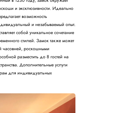
ный в 1230 году, замок окружает
оскоши и эксклюзивности. Идеально
предлагает возможность
ндивидуальный и незабываемый опыт.
тавляет собой уникальное сочетание
ременного стилей. Замок также может
ой часовней, роскошными
особной разместить до 8 гостей на
транства. Дополнительные услуги
горам для индивидуальных