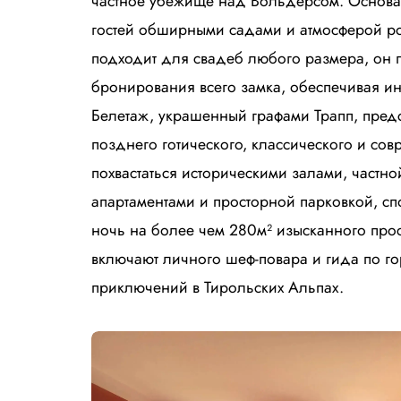
частное убежище над Вольдерсом. Основан
гостей обширными садами и атмосферой р
подходит для свадеб любого размера, он 
бронирования всего замка, обеспечивая и
Белетаж, украшенный графами Трапп, предс
позднего готического, классического и сов
похвастаться историческими залами, частн
апартаментами и просторной парковкой, сп
ночь на более чем 280м² изысканного прос
включают личного шеф-повара и гида по 
приключений в Тирольских Альпах.