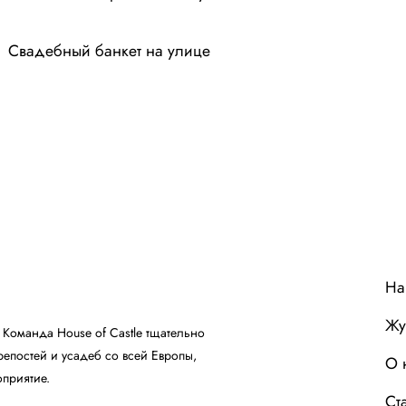
Свадебный банкет на улице
На
Жу
 Команда House of Castle тщательно
репостей и усадеб со всей Европы,
О 
приятие.
Ст