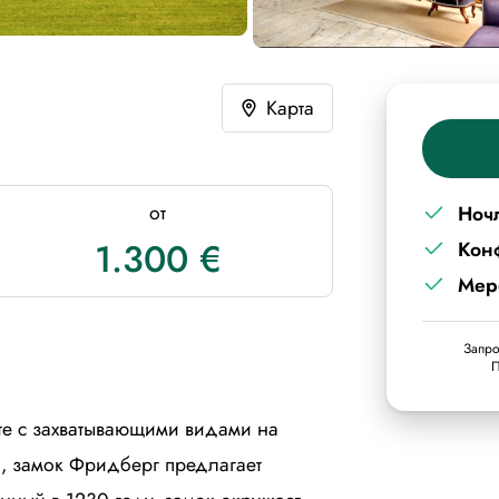
Карта
от
Ноч
1.300 €
Кон
Мер
Запро
П
те с захватывающими видами на
, замок Фридберг предлагает