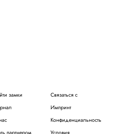
Leaflet
OpenStreetMap
|
©
contributors
йти замки
Связаться с
рнал
Импринт
нас
Конфиденциальность
ать партнером
Условия