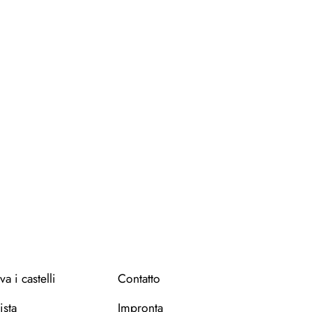
Leaflet
OpenStreetMap
|
©
contributors
va i castelli
Contatto
ista
Impronta