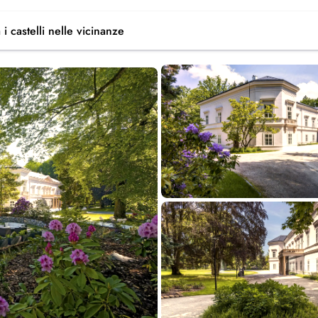
 i castelli
nelle vicinanze