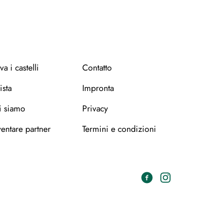
Leaflet
OpenStreetMap
|
©
contributors
va i castelli
Contatto
ista
Impronta
i siamo
Privacy
entare partner
Termini e condizioni