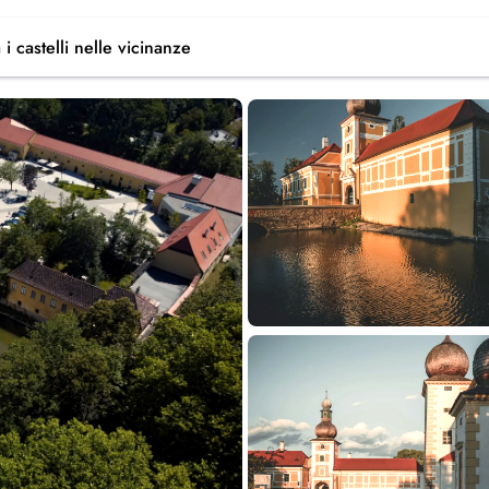
 i castelli
nelle vicinanze