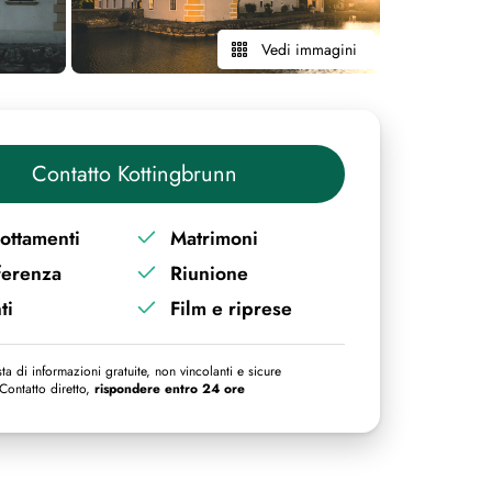
Vedi immagini
Contatto Kottingbrunn
ottamenti
Matrimoni
ferenza
Riunione
ti
Film e riprese
ta di informazioni gratuite, non vincolanti e sicure
Contatto diretto,
rispondere entro 24 ore