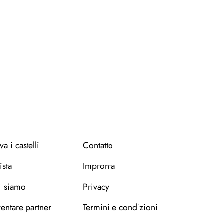
Leaflet
OpenStreetMap
|
©
contributors
va i castelli
Contatto
ista
Impronta
i siamo
Privacy
entare partner
Termini e condizioni