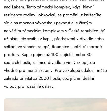
nad Labem. Tento zámecký komplex, kdysi hlavní
rezidence rodiny Lobkoviců, se proměnil z knížecího
sídla na mocnou vévodskou pevnost a je čtvrtým
největším zámeckým komplexem v České republice. Ať
už plánujete svatbu v kapli, představení v divadle nebo
setkání ve vinném sklepě, Roudnice nabízí různorodé
prostory. Kaple pojme až 100 stojících nebo 80
sedících hostů, zatímco divadlo a vinný sklep jsou
vhodné pro menší skupiny. Pro velkolepé události může
zahradа přivítat až 2000 hostů, což ji činí ideální
volbou pro rozsáhlé oslavy.