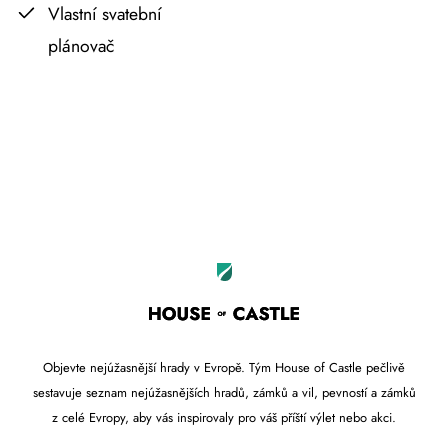
Vlastní svatební
plánovač
Leaflet
OpenStreetMap
|
©
contributors
+
−
Objevte nejúžasnější hrady v Evropě. Tým House of Castle pečlivě
sestavuje seznam nejúžasnějších hradů, zámků a vil, pevností a zámků
z celé Evropy, aby vás inspirovaly pro váš příští výlet nebo akci.