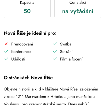
Kapacita
Ceny akcí
50
na vyžádání
Nová Říše je ideální pro:
Přenocování
Svatba
Konference
Setkání
Události
Film a focení
O stránkách Nová Říše
Objevte historii a klid v klášteře Nová Říše, založeném
v roce 1211 Markvardem z Hrádku a jeho manželkou
Vojslavou pro premonstrátské sestry. Dnes nabízí