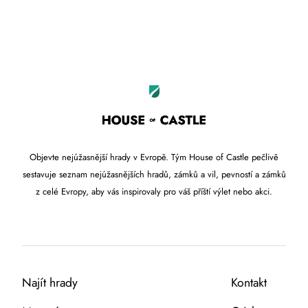
Leaflet
OpenStreetMap
|
©
contributors
+
−
Objevte nejúžasnější hrady v Evropě. Tým House of Castle pečlivě
sestavuje seznam nejúžasnějších hradů, zámků a vil, pevností a zámků
z celé Evropy, aby vás inspirovaly pro váš příští výlet nebo akci.
Najít hrady
Kontakt