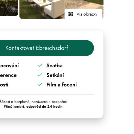
Viz obrázky
Kontaktovat Ebreichsdorf
ocování
Svatba
ference
Setkání
osti
Film a focení
Žádost o bezplatné, nezávazné a bezpečné
Přímý kontakt,
odpověď do 24 hodin