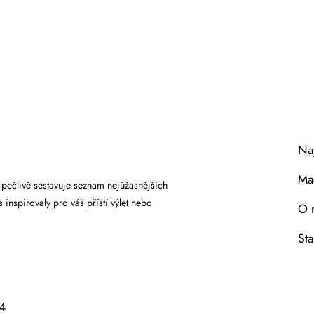
Naj
Ma
 pečlivě sestavuje seznam nejúžasnějších
 inspirovaly pro váš příští výlet nebo
O 
Sta
4