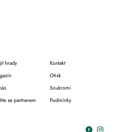
Leaflet
OpenStreetMap
|
©
contributors
ít hrady
Kontakt
gazín
Otisk
nás
Soukromí
ňte se partnerem
Podmínky