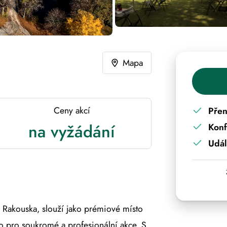
Mapa
Ceny akcí
Přen
na vyžádání
Kon
Udál
 Rakouska, slouží jako prémiové místo
ko pro soukromé a profesionální akce. S