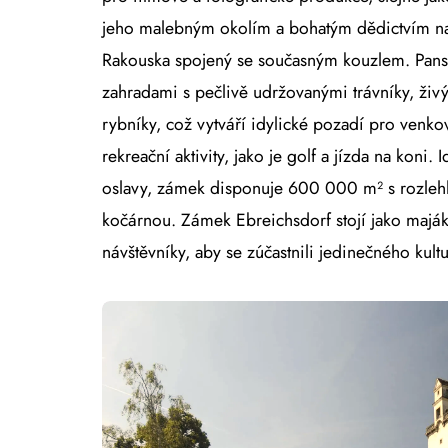
jeho malebným okolím a bohatým dědictvím na
Rakouska spojený se současným kouzlem. Pans
zahradami s pečlivě udržovanými trávníky, živ
rybníky, což vytváří idylické pozadí pro venkov
rekreační aktivity, jako je golf a jízda na koni.
oslavy, zámek disponuje 600 000 m² s rozleh
kočárnou. Zámek Ebreichsdorf stojí jako maják 
návštěvníky, aby se zúčastnili jedinečného kult