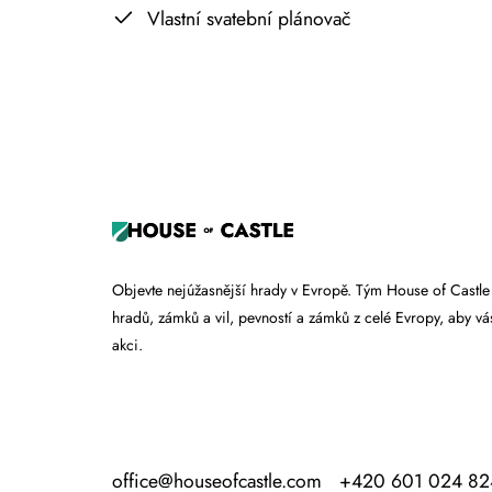
Vlastní svatební plánovač
+
−
Objevte nejúžasnější hrady v Evropě. Tým House of Castle
hradů, zámků a vil, pevností a zámků z celé Evropy, aby vás
akci.
office@houseofcastle.com
+420 601 024 82