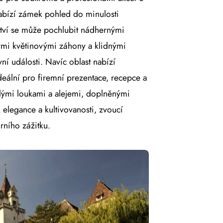
bízí zámek pohled do minulosti
tví se může pochlubit nádhernými
ými květinovými záhony a klidnými
ní události. Navíc oblast nabízí
 Ideální pro firemní prezentace, recepce a
lými loukami a alejemi, doplněnými
elegance a kultivovanosti, zvoucí
urního zážitku.