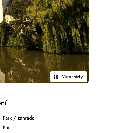
Viz obrázky
ění
Park / zahrada
Bar